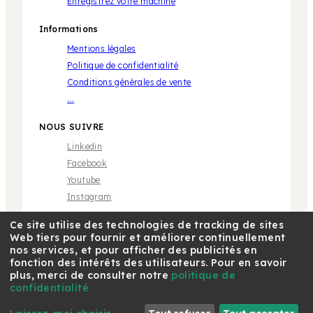
Enregistrez votre machine
Informations
Mentions légales
Politique de confidentialité
Conditions générales de vente
...
NOUS SUIVRE
Linkedin
Facebook
Youtube
Instagram
Ce site utilise des technologies de tracking de sites
Web tiers pour fournir et améliorer continuellement
nos services, et pour afficher des publicités en
fonction des intérêts des utilisateurs. Pour en savoir
plus, merci de consulter notre
politique de
* Marque propriété de tiers sans aucune relation avec
Café Royal Pro SAS | © 2018 Café Royal
confidentialité