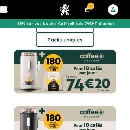
0
-15% sur vos boules CoffeeB dès 79€HT d'achat
Packs récurrents
Packs uniques