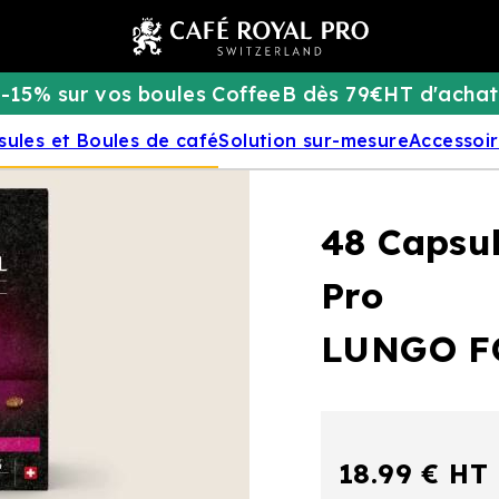
-15% sur vos boules CoffeeB dès 79€HT d'achat
sules et Boules de café
Solution sur-mesure
Accessoi
48 Capsul
Pro
LUNGO F
18.99 € HT