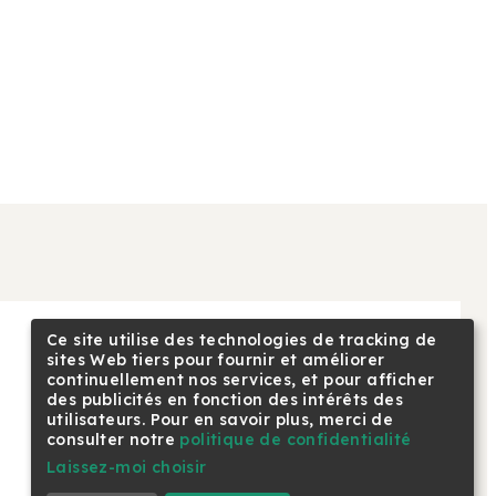
Ce site utilise des technologies de tracking de
sites Web tiers pour fournir et améliorer
NOUS SUIVRE
continuellement nos services, et pour afficher
Linkedin
des publicités en fonction des intérêts des
Facebook
utilisateurs. Pour en savoir plus, merci de
consulter notre
politique de confidentialité
Youtube
Laissez-moi choisir
Instagram