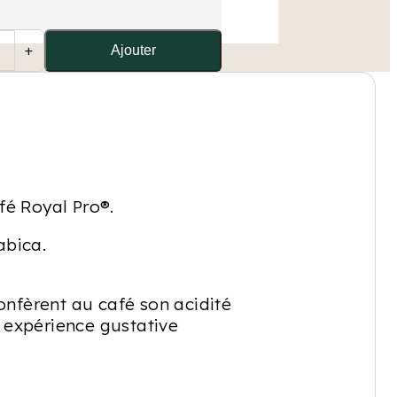
+
Ajouter
fé Royal Pro®.
abica.
onfèrent au café son acidité
e expérience gustative