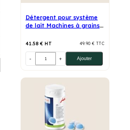
Détergent pour système
de lait Machines à grains
Jura
41.58 € HT
49.90 € TTC
-
+
Ajouter