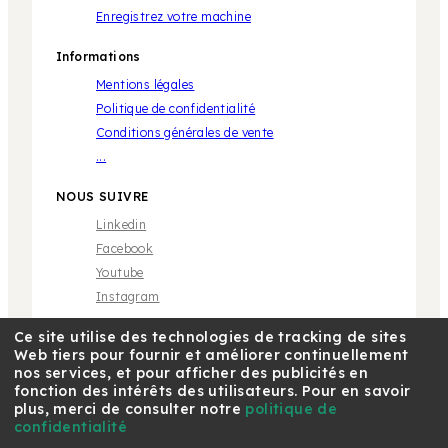
Enregistrez votre machine
Informations
Mentions légales
Politique de confidentialité
Conditions générales de vente
...
NOUS SUIVRE
Linkedin
Facebook
Youtube
Instagram
Ce site utilise des technologies de tracking de sites
Web tiers pour fournir et améliorer continuellement
nos services, et pour afficher des publicités en
fonction des intérêts des utilisateurs. Pour en savoir
plus, merci de consulter notre
politique de
* Marque propriété de tiers sans aucune relation avec
Café Royal Pro SAS | © 2018 Café Royal
confidentialité