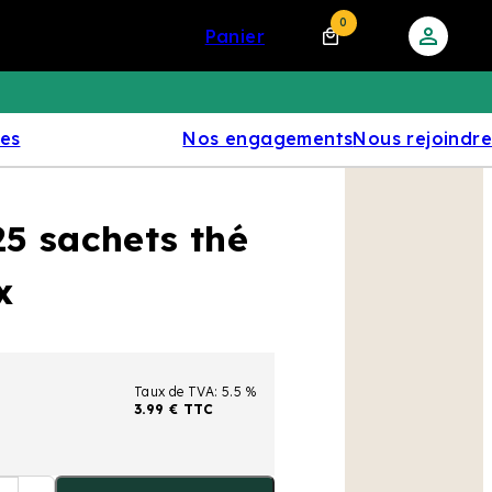
0
panier
res
Nos engagements
Nous rejoindre
25 sachets thé
x
Taux de TVA: 5.5 %
3.99 € TTC