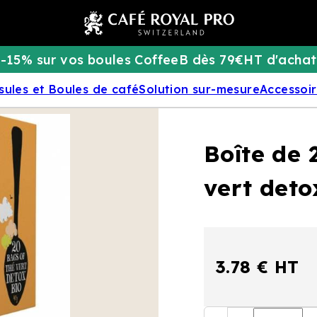
-15% sur vos boules CoffeeB dès 79€HT d'achat
sules et Boules de café
Solution sur-mesure
Accessoi
Boîte de 
vert deto
3.78 € HT