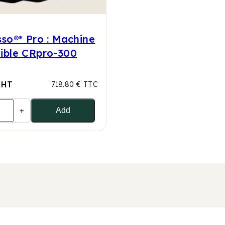
so®* Pro : Machine
ible CRpro-300
 HT
718.80 € TTC
+
Add