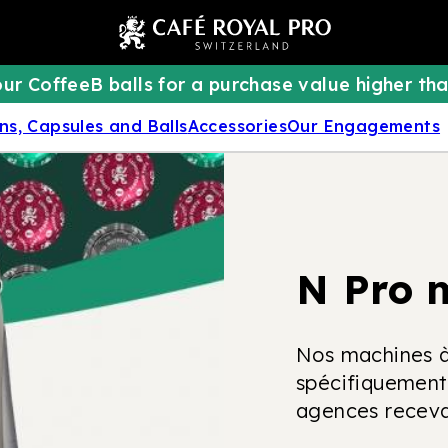
ur CoffeeB balls for a purchase value higher tha
ns, Capsules and Balls
Accessories
Our Engagements
N Pro 
Nos machines à
spécifiquement
agences recevan