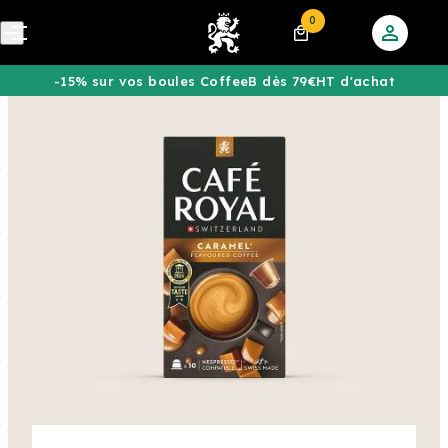
0
-15% sur vos boules CoffeeB dès 79€HT d'achat