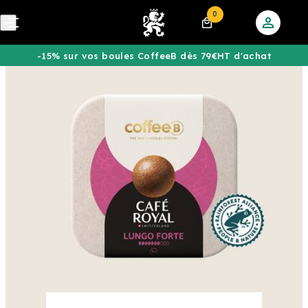
0
-15% sur vos boules CoffeeB dès 79€HT d'achat