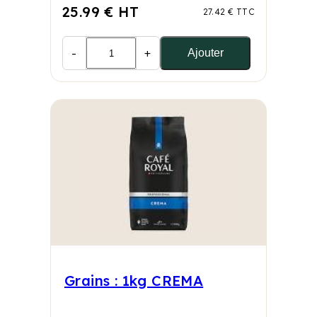
25.99 € HT
27.42 € TTC
-
+
Ajouter
Grains : 1kg CREMA