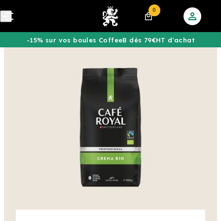
0
-15% sur vos boules CoffeeB dès 79€HT d'achat