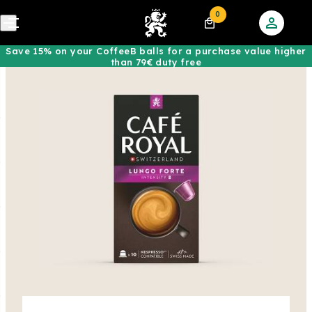
0
Save 15% on your CoffeeB balls for a purchase value higher
than 79€ duty free